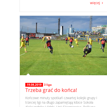
więcej
19.08.2019
3 liga
Trzeba grać do końca!
​ Końcowe minuty spotkań czwartej kolejki grupy I
trzeciej ligi na długo zapamiętają kibice Sokoła
Aleksandrów Łódzki, Unii Skierniewice, Pelikana