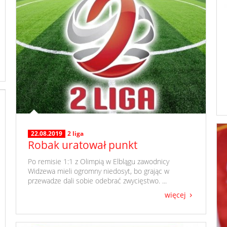
22.08.2019
2 liga
Robak uratował punkt
​ Po remisie 1:1 z Olimpią w Elblągu zawodnicy
Widzewa mieli ogromny niedosyt, bo grając w
przewadze dali sobie odebrać zwycięstwo. ...
więcej