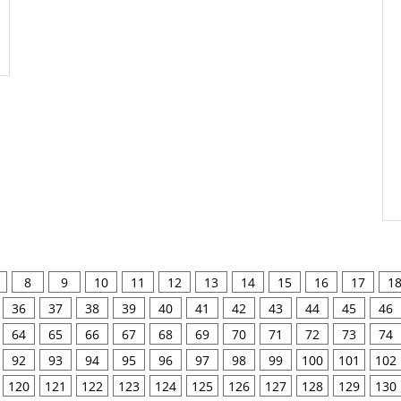
8
9
10
11
12
13
14
15
16
17
1
36
37
38
39
40
41
42
43
44
45
46
64
65
66
67
68
69
70
71
72
73
74
92
93
94
95
96
97
98
99
100
101
102
120
121
122
123
124
125
126
127
128
129
130