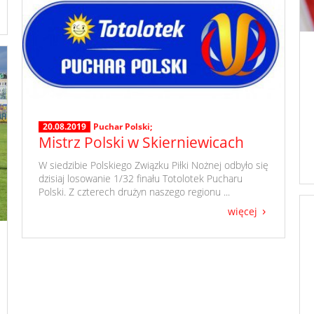
20.08.2019
Puchar Polski;
Mistrz Polski w Skierniewicach
​ W siedzibie Polskiego Związku Piłki Nożnej odbyło się
dzisiaj losowanie 1/32 finału Totolotek Pucharu
Polski. Z czterech drużyn naszego regionu ...
więcej