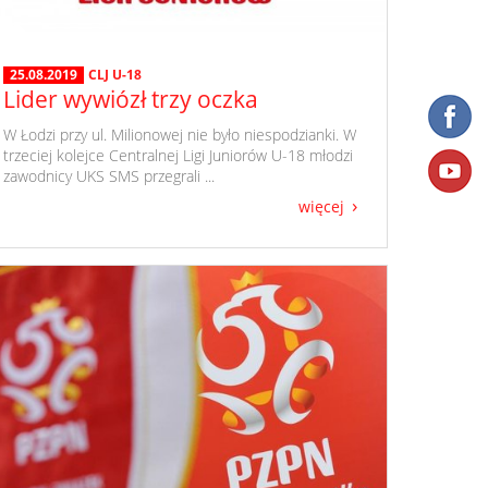
25.08.2019
CLJ U-18
Lider wywiózł trzy oczka
​ W Łodzi przy ul. Milionowej nie było niespodzianki. W
trzeciej kolejce Centralnej Ligi Juniorów U-18 młodzi
zawodnicy UKS SMS przegrali ...
więcej