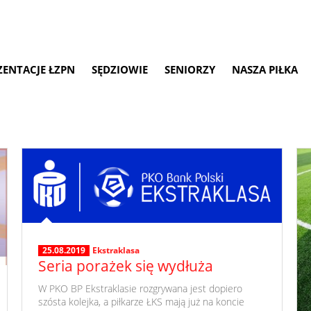
ZENTACJE ŁZPN
SĘDZIOWIE
SENIORZY
NASZA PIŁKA
25.08.2019
Ekstraklasa
Seria porażek się wydłuża
​ W PKO BP Ekstraklasie rozgrywana jest dopiero
szósta kolejka, a piłkarze ŁKS mają już na koncie