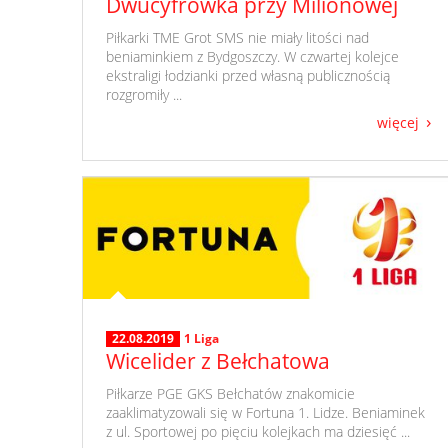
Dwucyfrówka przy Milionowej
​ Piłkarki TME Grot SMS nie miały litości nad
beniaminkiem z Bydgoszczy. W czwartej kolejce
ekstraligi łodzianki przed własną publicznością
rozgromiły ...
więcej
22.08.2019
1 Liga
Wicelider z Bełchatowa
​ Piłkarze PGE GKS Bełchatów znakomicie
zaaklimatyzowali się w Fortuna 1. Lidze. Beniaminek
z ul. Sportowej po pięciu kolejkach ma dziesięć ...