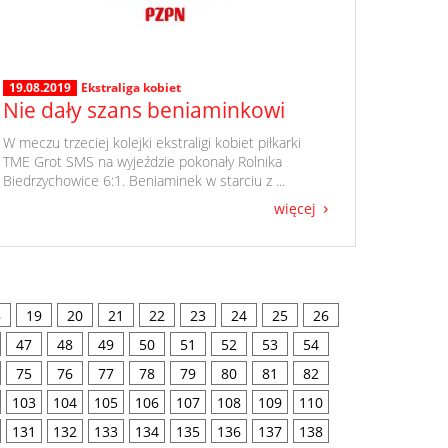
19.08.2019
Ekstraliga kobiet
Nie dały szans beniaminkowi
​ W meczu trzeciej kolejki ekstraligi kobiet piłkarki
TME Grot SMS na wyjeździe pokonały Rolnika
Biedrzychowice 6:1. Beniaminek w starciu z ...
więcej
8
19
20
21
22
23
24
25
26
47
48
49
50
51
52
53
54
75
76
77
78
79
80
81
82
103
104
105
106
107
108
109
110
131
132
133
134
135
136
137
138