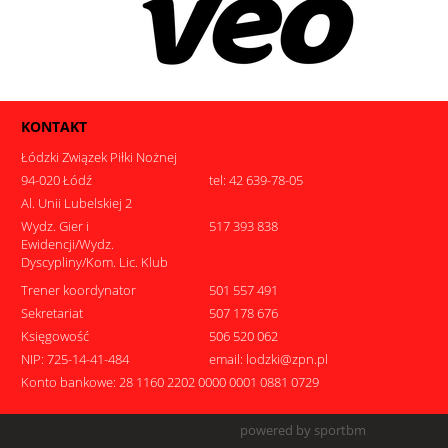
KONTAKT
Łódzki Związek Piłki Nożnej
94-020 Łódź
tel: 42 639-78-05
Al. Unii Lubelskiej 2
Wydz. Gier i
517 393 838
Ewidencji/Wydz.
Dyscypliny/Kom. Lic. Klub
Trener koordynator
501 557 491
Sekretariat
507 178 676
Księgowość
506 520 062
NIP: 725-14-41-484
email: lodzki@zpn.pl
Konto bankowe: 28 1160 2202 0000 0001 0881 0729
powered by sportbm