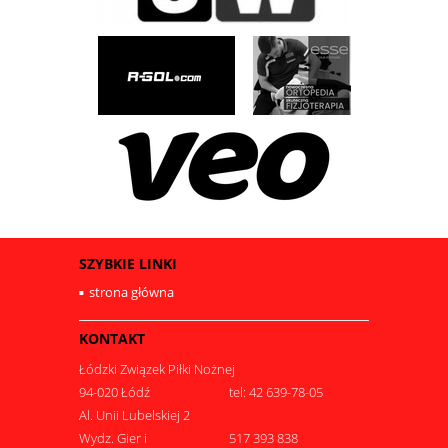
SZYBKIE LINKI
strona główna
KONTAKT
Łódzki Związek Piłki Nożnej
94-020 Łódź
tel: 42 639-78-05
Al. Unii Lubelskiej 2
Wydz. Gier i
517 393 838