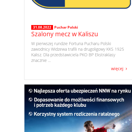
31.08.2022
Puchar Polski
Szalony mecz w Kaliszu
​ W pierwszej rundzie Fortuna Pucharu Polski
zawodnicy Widzewa trafili na drugoligowy KKS 1925
Kalisz. Dla przedstawiciela PKO BP Ekstraklasy
znacznie ...
więcej