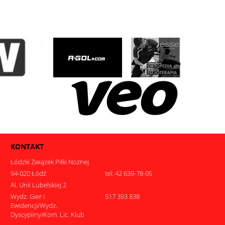
KONTAKT
Łódzki Związek Piłki Nożnej
94-020 Łódź
tel: 42 639-78-05
Al. Unii Lubelskiej 2
Wydz. Gier i
517 393 838
Ewidencji/Wydz.
Dyscypliny/Kom. Lic. Klub