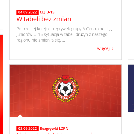
04.09.2022
CLJ U-15
W tabeli bez zmian
​ Po trzeciej kolejce rozgrywek grupy A Centralnej Ligi
Juniorów U-15 sytuacja w tabeli drużyn z naszego
regionu nie zmieniła się. ...
więcej
02.09.2022
Rozgrywki ŁZPN