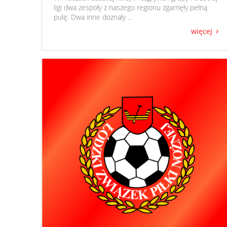
ligi dwa zespoły z naszego regionu zgarnęły pełną
pulę. Dwa inne doznały ...
więcej