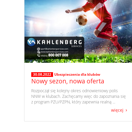
30.08.2022
Ubezpieczenia dla klubów
Nowy sezon, nowa oferta
​ Rozpoczął się kolejny okres odnowieniowy polis
NNW w klubach. Zachęcamy więc do zapoznania się
z program PZU/PZPN, który zapewnia realną ...
więcej