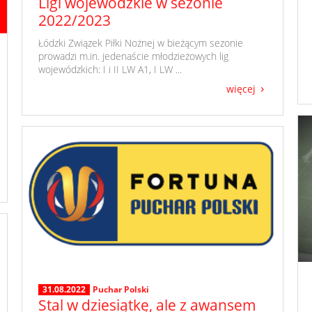
Ligi wojewódzkie w sezonie
2022/2023
​ Łódzki Związek Piłki Nożnej w bieżącym sezonie
prowadzi m.in. jedenaście młodzieżowych lig
wojewódzkich: I i II LW A1, I LW ...
więcej
31.08.2022
Puchar Polski
Stal w dziesiątkę, ale z awansem