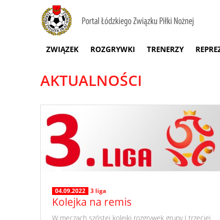
ZWIĄZEK
ROZGRYWKI
TRENERZY
REPRE
AKTUALNOŚCI
04.09.2022
3 liga
Kolejka na remis
​ W meczach szóstej kolejki rozgrywek grupy I trzeciej