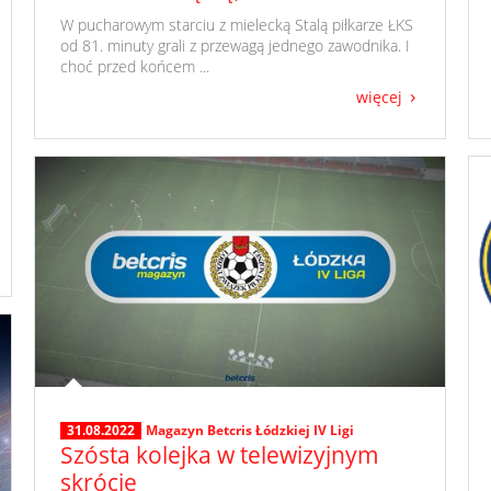
​ W pucharowym starciu z mielecką Stalą piłkarze ŁKS
od 81. minuty grali z przewagą jednego zawodnika. I
choć przed końcem ...
więcej
31.08.2022
Magazyn Betcris Łódzkiej IV Ligi
Szósta kolejka w telewizyjnym
skrócie