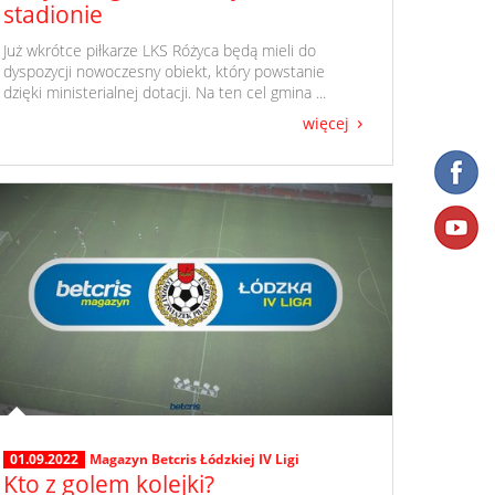
stadionie
​ Już wkrótce piłkarze LKS Różyca będą mieli do
dyspozycji nowoczesny obiekt, który powstanie
dzięki ministerialnej dotacji. Na ten cel gmina ...
więcej
01.09.2022
Magazyn Betcris Łódzkiej IV Ligi
Kto z golem kolejki?