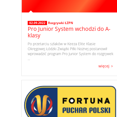
02.09.2022
Rozgrywki ŁZPN
Pro Junior System wchodzi do A-
klasy
​ Po przetarciu szlaków w Keeza Elite Klasie
Okręgowej Łódzki Związki Piłki Nożnej postanowił
wprowadzić program Pro Junior System do rozgrywek
...
więcej