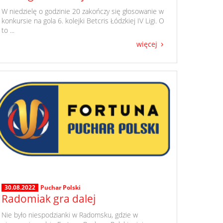
​ W niedzielę o godzinie 20 zakończy się głosowanie w
konkursie na gola 6. kolejki Betcris Łódzkiej IV Ligi. O
to ...
więcej
30.08.2022
Puchar Polski
Radomiak gra dalej
​ Nie było niespodzianki w Radomsku, gdzie w