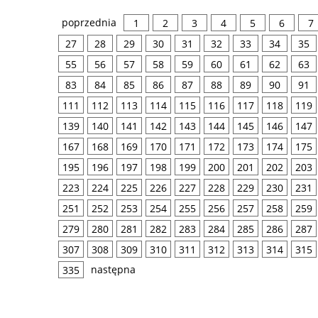
poprzednia
1
2
3
4
5
6
7
27
28
29
30
31
32
33
34
35
55
56
57
58
59
60
61
62
63
83
84
85
86
87
88
89
90
91
111
112
113
114
115
116
117
118
119
139
140
141
142
143
144
145
146
147
167
168
169
170
171
172
173
174
175
195
196
197
198
199
200
201
202
203
223
224
225
226
227
228
229
230
231
251
252
253
254
255
256
257
258
259
279
280
281
282
283
284
285
286
287
307
308
309
310
311
312
313
314
315
następna
335