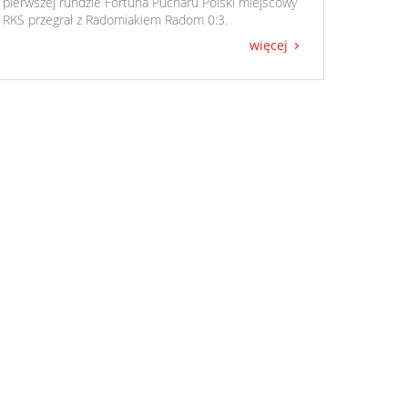
pierwszej rundzie Fortuna Pucharu Polski miejscowy
RKS przegrał z Radomiakiem Radom 0:3.
więcej