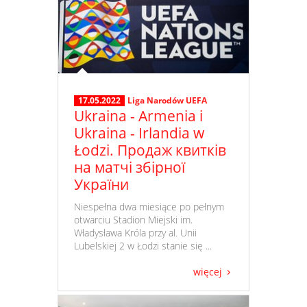
17.05.2022
Liga Narodów UEFA
Ukraina - Armenia i
Ukraina - Irlandia w
Łodzi. Продаж квитків
на матчі збірної
України
​ Niespełna dwa miesiące po pełnym
otwarciu Stadion Miejski im.
Władysława Króla przy al. Unii
Lubelskiej 2 w Łodzi stanie się ...
więcej