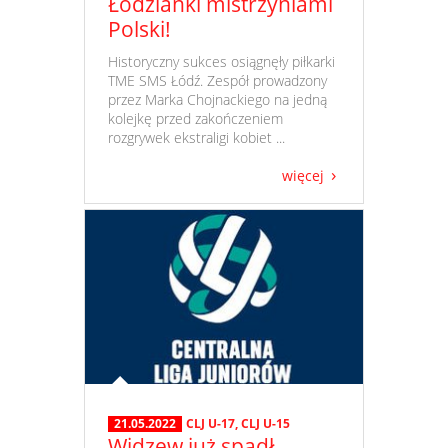
Łodzianki mistrzyniami
Polski!
​ Historyczny sukces osiągnęły piłkarki
TME SMS Łódź. Zespół prowadzony
przez Marka Chojnackiego na jedną
kolejkę przed zakończeniem
rozgrywek ekstraligi kobiet ...
więcej
21.05.2022
CLJ U-17
,
CLJ U-15
Widzew już spadł