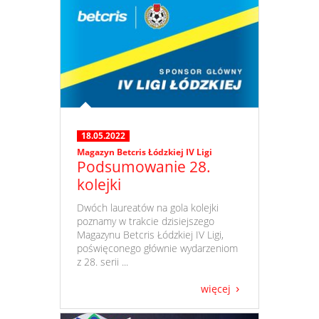
18.05.2022
Magazyn Betcris Łódzkiej IV Ligi
Podsumowanie 28.
kolejki
​ Dwóch laureatów na gola kolejki
poznamy w trakcie dzisiejszego
Magazynu Betcris Łódzkiej IV Ligi,
poświęconego głównie wydarzeniom
z 28. serii ...
więcej