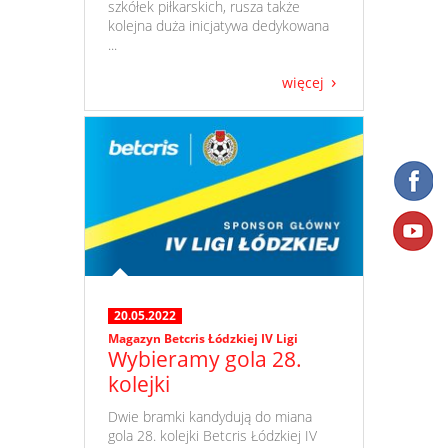
szkółek piłkarskich, rusza także
kolejna duża inicjatywa dedykowana
...
więcej
20.05.2022
Magazyn Betcris Łódzkiej IV Ligi
Wybieramy gola 28.
kolejki
​ Dwie bramki kandydują do miana
gola 28. kolejki Betcris Łódzkiej IV