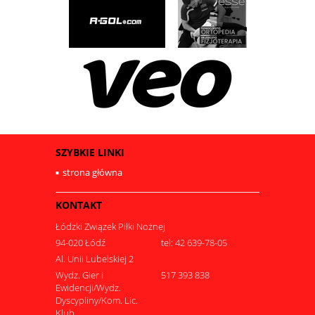
SZYBKIE LINKI
strona główna
KONTAKT
Łódzki Związek Piłki Nożnej
94-020 Łódź
tel: 42 639-78-05
Al. Unii Lubelskiej 2
Wydz. Gier i
517 393 838
Ewidencji/Wydz.
Dyscypliny/Kom. Lic.
Klub