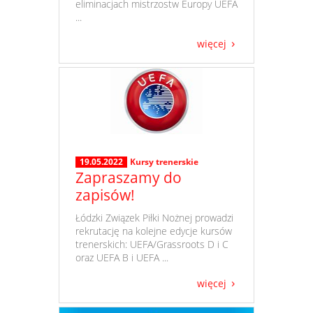
eliminacjach mistrzostw Europy UEFA
...
więcej
19.05.2022
Kursy trenerskie
Zapraszamy do
zapisów!
​ Łódzki Związek Piłki Nożnej prowadzi
rekrutację na kolejne edycje kursów
trenerskich: UEFA/Grassroots D i C
oraz UEFA B i UEFA ...
więcej