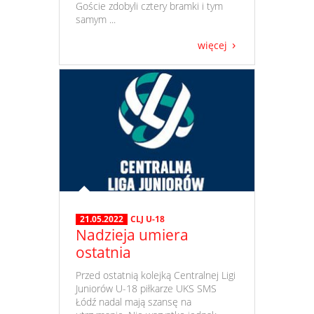
Goście zdobyli cztery bramki i tym
samym ...
więcej
21.05.2022
CLJ U-18
Nadzieja umiera
ostatnia
​ Przed ostatnią kolejką Centralnej Ligi
Juniorów U-18 piłkarze UKS SMS
Łódź nadal mają szansę na