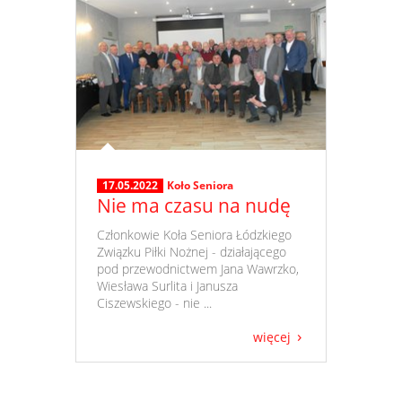
17.05.2022
Koło Seniora
Nie ma czasu na nudę
​ Członkowie Koła Seniora Łódzkiego
Związku Piłki Nożnej - działającego
pod przewodnictwem Jana Wawrzko,
Wiesława Surlita i Janusza
Ciszewskiego - nie ...
więcej