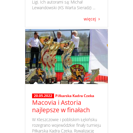
Ligi. Ich autorami są: Michał
Lewandowski (KS Warta Sieradz) ...
więcej
20.05.2022
Piłkarska Kadra Czeka
Macovia i Astoria
najlepsze w finałach
​ W Kleszczowie i pobliskim Łękińsku
rozegrano wojewódzkie finały turnieju
Piłkarska Kadra Czeka. Rywalizację