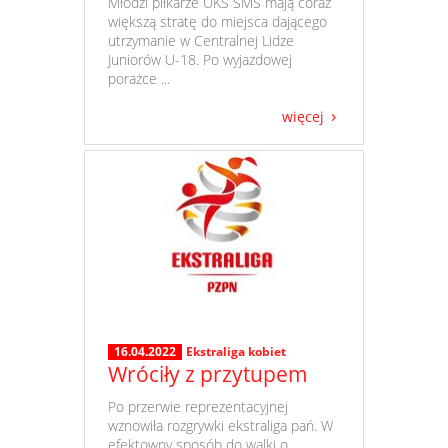
​ Młodzi piłkarze UKS SMS mają coraz
większą stratę do miejsca dającego
utrzymanie w Centralnej Lidze
Juniorów U-18. Po wyjazdowej
porażce ...
więcej
16.04.2022
Ekstraliga kobiet
Wróciły z przytupem
​ Po przerwie reprezentacyjnej
wznowiła rozgrywki ekstraliga pań. W
efektowny sposób do walki o