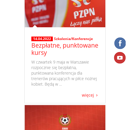
14.04.2022
Szkolenia/Konferencje
Bezpłatne, punktowane
kursy
​ W czwartek 9 maja w Warszawie
rozpocznie się bezpłatna,
punktowana konferencja dla
trenerów pracujących w piłce nożnej
kobiet. Będą w ...
więcej