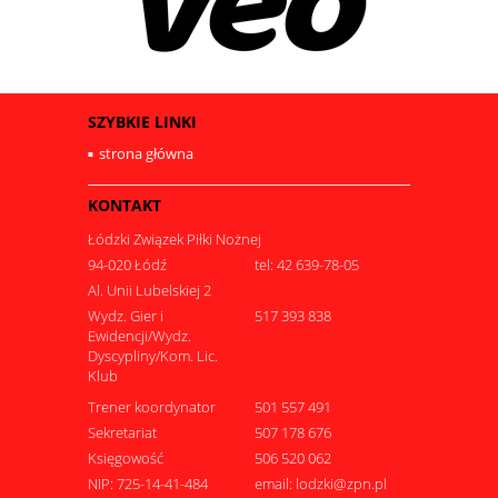
SZYBKIE LINKI
strona główna
KONTAKT
Łódzki Związek Piłki Nożnej
94-020 Łódź
tel: 42 639-78-05
Al. Unii Lubelskiej 2
Wydz. Gier i
517 393 838
Ewidencji/Wydz.
Dyscypliny/Kom. Lic.
Klub
Trener koordynator
501 557 491
Sekretariat
507 178 676
Księgowość
506 520 062
NIP: 725-14-41-484
email: lodzki@zpn.pl