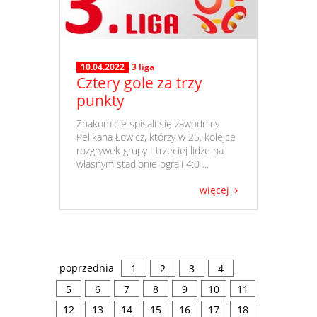
10.04.2022
3 liga
Cztery gole za trzy
punkty
​ Znakomicie spisali się zawodnicy
Pelikana Łowicz, którzy w 25. kolejce
rozgrywek grupy I trzeciej lidze na
własnym stadionie ograli 4:0 ...
więcej
poprzednia
1
2
3
4
5
6
7
8
9
10
11
12
13
14
15
16
17
18