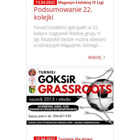
13.04.2022
Magazyn Łódzkiej IV Ligi
Podsumowanie 22.
kolejki
​ Ponad trzydzieści goli padło w 22.
kolejce rozgrywek łódzkiej grupy IV
ligi. Wszystkie będzie można obejrzeć
w dzisiejszym Magazynie, którego ...
więcej
12.04.2022
Turnieje dla dzieci