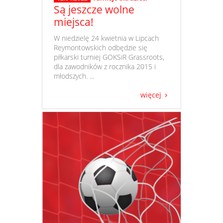
Są jeszcze wolne
miejsca!
​ W niedzielę 24 kwietnia w Lipcach
Reymontowskich odbędzie się
piłkarski turniej GOKSiR Grassroots,
dla zawodników z rocznika 2015 i
młodszych. ...
więcej