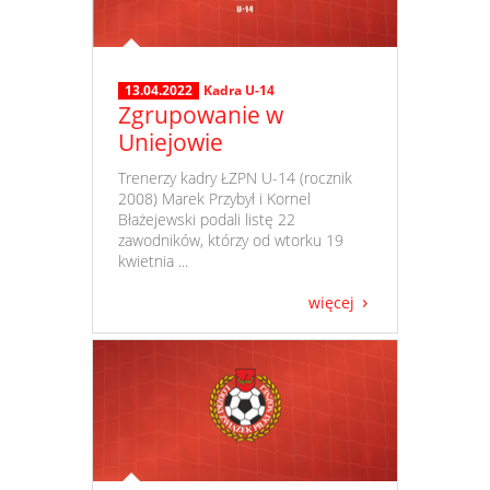
13.04.2022
Kadra U-14
Zgrupowanie w
Uniejowie
​ Trenerzy kadry ŁZPN U-14 (rocznik
2008) Marek Przybył i Kornel
Błażejewski podali listę 22
zawodników, którzy od wtorku 19
kwietnia ...
więcej