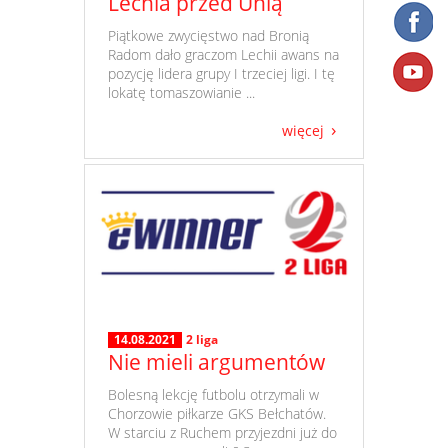
Lechia przed Unią
​ Piątkowe zwycięstwo nad Bronią
Radom dało graczom Lechii awans na
pozycję lidera grupy I trzeciej ligi. I tę
lokatę tomaszowianie ...
więcej
14.08.2021
2 liga
Nie mieli argumentów
​ Bolesną lekcję futbolu otrzymali w
Chorzowie piłkarze GKS Bełchatów.
W starciu z Ruchem przyjezdni już do