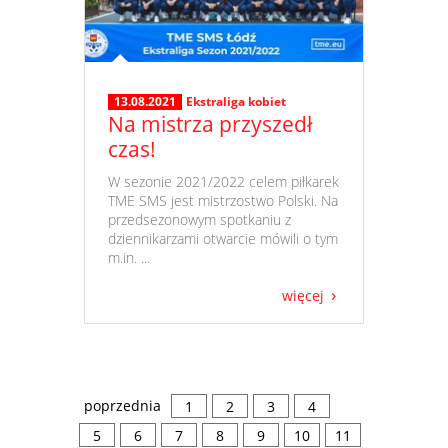
13.08.2021
Ekstraliga kobiet
Na mistrza przyszedł
czas!
​ W sezonie 2021/2022 celem piłkarek
TME SMS jest mistrzostwo Polski. Na
przedsezonowym spotkaniu z
dziennikarzami otwarcie mówili o tym
m.in. ...
więcej
poprzednia
1
2
3
4
5
6
7
8
9
10
11