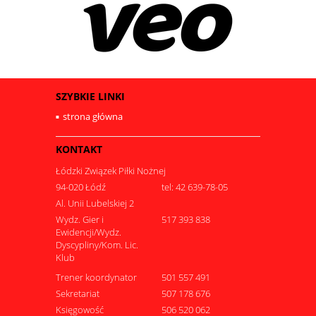
SZYBKIE LINKI
strona główna
KONTAKT
Łódzki Związek Piłki Nożnej
94-020 Łódź
tel: 42 639-78-05
Al. Unii Lubelskiej 2
Wydz. Gier i
517 393 838
Ewidencji/Wydz.
Dyscypliny/Kom. Lic.
Klub
Trener koordynator
501 557 491
Sekretariat
507 178 676
Księgowość
506 520 062