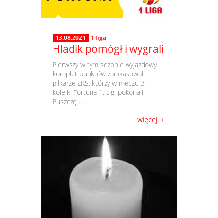
13.08.2021
1 liga
Hladik pomógł i wygrali
​ Pierwszy w tym sezonie wyjazdowy
komplet punktów zainkasowali
piłkarze ŁKS, którzy w meczu 3.
kolejki Fortuna 1. Ligi pokonali
Puszczę ...
więcej