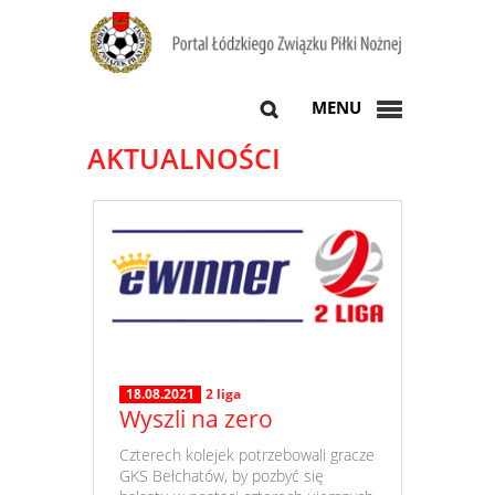
MENU
AKTUALNOŚCI
18.08.2021
2 liga
Wyszli na zero
​ Czterech kolejek potrzebowali gracze
GKS Bełchatów, by pozbyć się