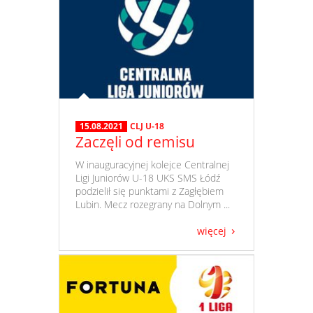
15.08.2021
CLJ U-18
Zaczęli od remisu
​ W inauguracyjnej kolejce Centralnej
Ligi Juniorów U-18 UKS SMS Łódź
podzielił się punktami z Zagłębiem
Lubin. Mecz rozegrany na Dolnym ...
więcej