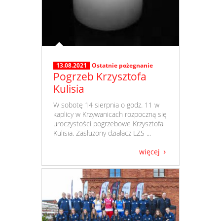
13.08.2021
Ostatnie pożegnanie
Pogrzeb Krzysztofa
Kulisia
​ W sobotę 14 sierpnia o godz. 11 w
kaplicy w Krzywanicach rozpoczną się
uroczystości pogrzebowe Krzysztofa
Kulisia. Zasłużony działacz LZS ...
więcej