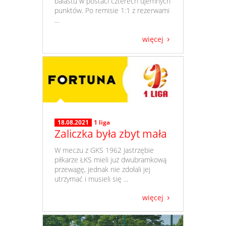
balastu w postaci czterech ujemnych
punktów. Po remisie 1:1 z rezerwami
...
więcej
18.08.2021
1 liga
Zaliczka była zbyt mała
​ W meczu z GKS 1962 Jastrzębie
piłkarze ŁKS mieli już dwubramkową
przewagę, jednak nie zdołali jej
utrzymać i musieli się ...
więcej