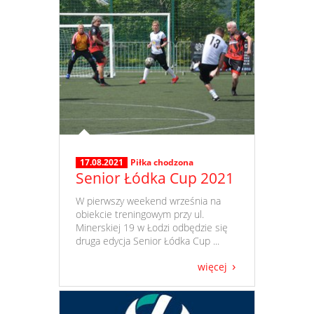
17.08.2021
Piłka chodzona
Senior Łódka Cup 2021
​ W pierwszy weekend września na
obiekcie treningowym przy ul.
Minerskiej 19 w Łodzi odbędzie się
druga edycja Senior Łódka Cup ...
więcej