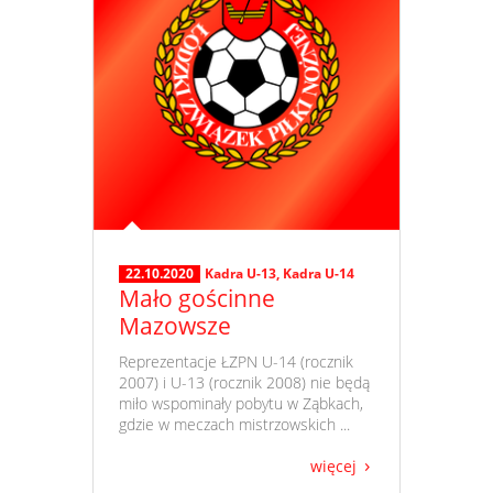
22.10.2020
Kadra U-13
,
Kadra U-14
Mało gościnne
Mazowsze
​ Reprezentacje ŁZPN U-14 (rocznik
2007) i U-13 (rocznik 2008) nie będą
miło wspominały pobytu w Ząbkach,
gdzie w meczach mistrzowskich ...
więcej