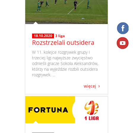
18.10.2020
3 liga
Rozstrzelali outsidera
​ W 11. kolejce rozgrywek grupy I
trzeciej ligi najwyższe zwycięstwo
odnieśli gracze Sokoła Aleksandrów,
którzy na wyjeździe rozbili outsidera
rozgrywek. ...
więcej