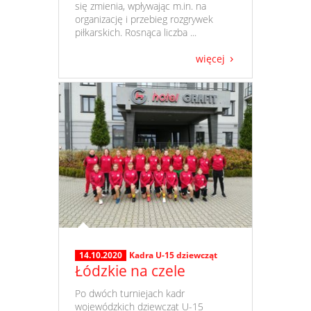
się zmienia, wpływając m.in. na
organizację i przebieg rozgrywek
piłkarskich. Rosnąca liczba ...
więcej
14.10.2020
Kadra U-15 dziewcząt
Łódzkie na czele
​ Po dwóch turniejach kadr
wojewódzkich dziewcząt U-15