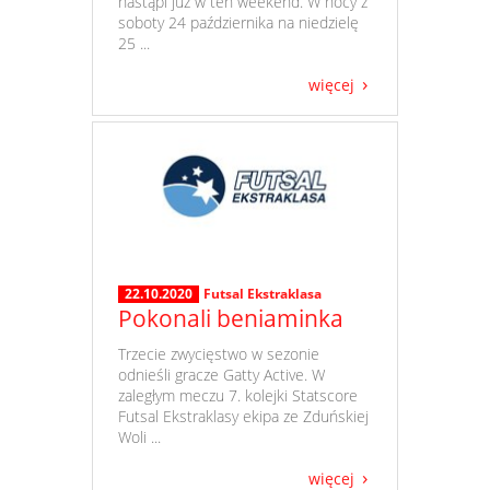
nastąpi już w ten weekend. W nocy z
soboty 24 października na niedzielę
25 ...
więcej
22.10.2020
Futsal Ekstraklasa
Pokonali beniaminka
​ Trzecie zwycięstwo w sezonie
odnieśli gracze Gatty Active. W
zaległym meczu 7. kolejki Statscore
Futsal Ekstraklasy ekipa ze Zduńskiej
Woli ...
więcej