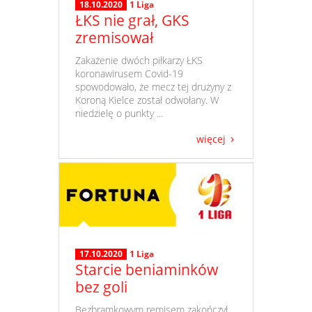
18.10.2020
1 Liga
ŁKS nie grał, GKS
zremisował
​ Zakażenie dwóch piłkarzy ŁKS
koronawirusem Covid-19
spowodowało, że mecz tej drużyny z
Koroną Kielce został odwołany. W
niedzielę o punkty ...
więcej
17.10.2020
1 Liga
Starcie beniaminków
bez goli
​ Bezbramkowym remisem zakończył