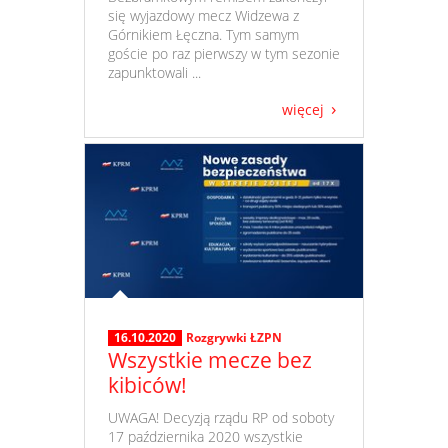
się wyjazdowy mecz Widzewa z
Górnikiem Łęczna. Tym samym
goście po raz pierwszy w tym sezonie
zapunktowali ...
więcej
16.10.2020
Rozgrywki ŁZPN
Wszystkie mecze bez
kibiców!
​ UWAGA! Decyzją rządu RP od soboty
17 października 2020 wszystkie