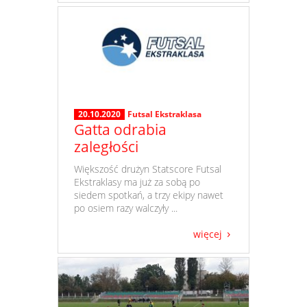
20.10.2020
Futsal Ekstraklasa
Gatta odrabia
zaległości
​ Większość drużyn Statscore Futsal
Ekstraklasy ma już za sobą po
siedem spotkań, a trzy ekipy nawet
po osiem razy walczyły ...
więcej