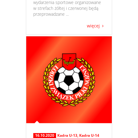
wydarzenia sportowe organizowane
w strefach żółtej i czerwonej będą
przeprowadzane ...
więcej
16.10.2020
Kadra U-13
,
Kadra U-14