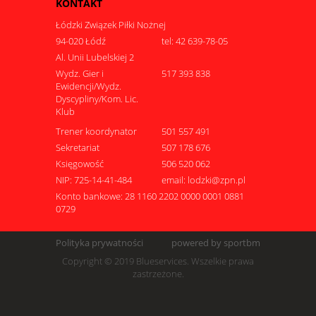
KONTAKT
Łódzki Związek Piłki Nożnej
94-020 Łódź
tel: 42 639-78-05
Al. Unii Lubelskiej 2
Wydz. Gier i
517 393 838
Ewidencji/Wydz.
Dyscypliny/Kom. Lic.
Klub
Trener koordynator
501 557 491
Sekretariat
507 178 676
Księgowość
506 520 062
NIP: 725-14-41-484
email: lodzki@zpn.pl
Konto bankowe: 28 1160 2202 0000 0001 0881
0729
Polityka prywatności
powered by sportbm
Copyright © 2019 Blueservices. Wszelkie prawa
zastrzeżone.