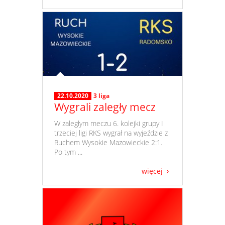
22.10.2020
3 liga
Wygrali zaległy mecz
​ W zaległym meczu 6. kolejki grupy I
trzeciej ligi RKS wygrał na wyjeździe z
Ruchem Wysokie Mazowieckie 2:1.
Po tym ...
więcej