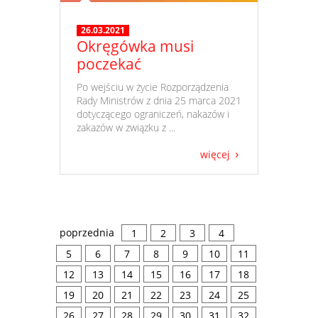
26.03.2021
Okręgówka musi
poczekać
​ Po wejściu w życie Rozporządzenia
Rady Ministrów z dnia 25 marca 2021
dotyczącego ograniczeń, nakazów i
zakazów w związku z ...
więcej
poprzednia
1
2
3
4
5
6
7
8
9
10
11
12
13
14
15
16
17
18
19
20
21
22
23
24
25
26
27
28
29
30
31
32