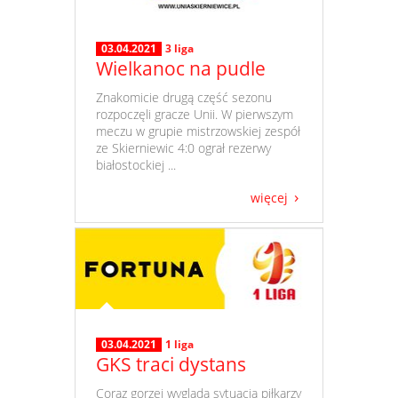
03.04.2021
3 liga
Wielkanoc na pudle
​ Znakomicie drugą część sezonu
rozpoczęli gracze Unii. W pierwszym
meczu w grupie mistrzowskiej zespół
ze Skierniewic 4:0 ograł rezerwy
białostockiej ...
więcej
03.04.2021
1 liga
GKS traci dystans
​ Coraz gorzej wygląda sytuacja piłkarzy