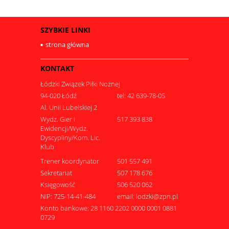
SZYBKIE LINKI
strona główna
KONTAKT
Łódzki Związek Piłki Nożnej
94-020 Łódź
tel: 42 639-78-05
Al. Unii Lubelskiej 2
Wydz. Gier i
517 393 838
Ewidencji/Wydz.
Dyscypliny/Kom. Lic.
Klub
Trener koordynator
501 557 491
Sekretariat
507 178 676
Księgowość
506 520 062
NIP: 725-14-41-484
email: lodzki@zpn.pl
Konto bankowe: 28 1160 2202 0000 0001 0881
0729