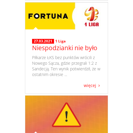
27.03.2021
1 Liga
Niespodzianki nie było
​ Piłkarze ŁKS bez punktów wrócili z
Nowego Sącza, gdzie przegrali 1:2 z
Sandecją. Ten wynik potwierdził, że w
ostatnim okresie ...
więcej