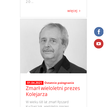
2:0 ...
więcej
01.04.2021
Ostatnie pożegnanie
Zmarł wieloletni prezes
Kolejarza
​ W wieku 68 lat zmarł Ryszard
Kucharczyk, wieloletni prezes