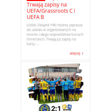
Trwają zapisy na
UEFA/Grassroots C i
UEFA B
​ Łódzki Związek Piłki Nożnej zaprasza
do udziału w organizowanych na
terenie całego województwa kursach
trenerskich. Trwają już zapisy na
kursy ...
więcej