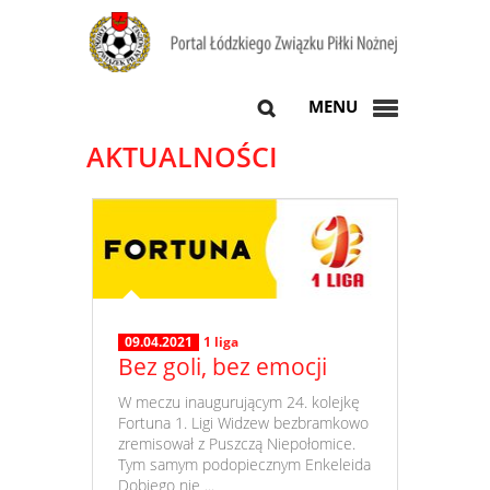
MENU
AKTUALNOŚCI
09.04.2021
1 liga
Bez goli, bez emocji
​ W meczu inaugurującym 24. kolejkę
Fortuna 1. Ligi Widzew bezbramkowo
zremisował z Puszczą Niepołomice.
Tym samym podopiecznym Enkeleida
Dobiego nie ...