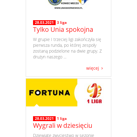
28.03.2021
3 liga
Tylko Unia spokojna
​ W grupie I trzeciej ligi zakończyła się
pierwsza runda, po której zespoły
zostaną podzielone na dwie grupy. Z
drużyn naszego ...
więcej
28.03.2021
1 liga
Wygrali w dziesięciu
​ Dziewiąte zwycięstwo w sezonie