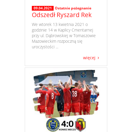
09.04.2021
Ostatnie pożegnanie
Odszedł Ryszard Rek
​ We wtorek 13 kwietnia 2021 o
godzinie 14 w Kaplicy Cmentarnej
przy ul. Dąbrowskiej w Tomaszowie
Mazowieckim rozpoczną się
uroczystości ...
więcej