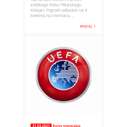
Łódzkiego Klubu Piłkarskiego
Kolejarz. Pogrzeb odbędzie się 8
kwietnia na cmentarzu ...
więcej
31.03.2021
Kursy trenerskie