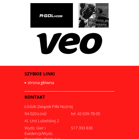
SZYBKIE LINKI
strona główna
KONTAKT
Łódzki Związek Piłki Nożnej
94-020 Łódź
tel: 42 639-78-05
Al. Unii Lubelskiej 2
Wydz. Gier i
517 393 838
Ewidencji/Wydz.