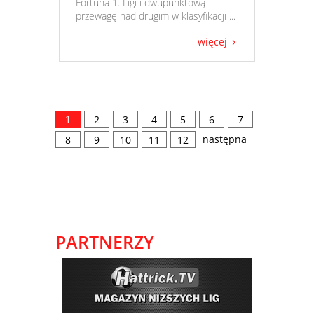
Fortuna 1. Ligi i dwupunktową
przewagę nad drugim w klasyfikacji ...
więcej
1
2
3
4
5
6
7
następna
8
9
10
11
12
PARTNERZY