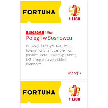
28.04.2023
1 liga
Polegli w Sosnowcu
​ Pierwszy dzień rywalizacji w 29.
kolejce Fortuna 1. Ligi przyniósł
porażkę lidera. Otwierający tabelę
ŁKS przegrał na wyjeździe z
broniącym ...
więcej