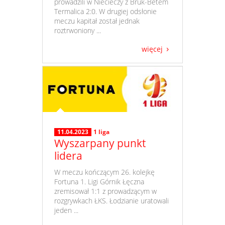
prowadzili w Niecieczy z Bruk-Betem
Termalica 2:0. W drugiej odsłonie
meczu kapitał został jednak
roztrwoniony ...
więcej
11.04.2023
1 liga
Wyszarpany punkt
lidera
​ W meczu kończącym 26. kolejkę
Fortuna 1. Ligi Górnik Łęczna
zremisował 1:1 z prowadzącym w
rozgrywkach ŁKS. Łodzianie uratowali
jeden ...