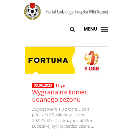
MENU
03.06.2023
1 liga
Wygrana na koniec
udanego sezonu
​ Zwycięstwem 1:0 z Odrą Opole
piłkarze ŁKS zakończyli sezon
2022/2023. Dla drużyny z al. Unii
Lubelskiej były to bardzo udane ...