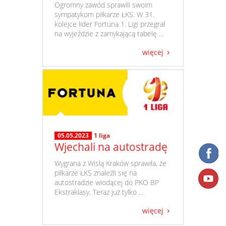
​ Ogromny zawód sprawili swoim
sympatykom piłkarze ŁKS. W 31.
kolejce lider Fortuna 1. Ligi przegrał
na wyjeździe z zamykającą tabelę ...
więcej
05.05.2023
1 liga
Wjechali na autostradę
​ Wygrana z Wisłą Kraków sprawiła, że
piłkarze ŁKS znaleźli się na
autostradzie wiodącej do PKO BP
Ekstraklasy. Teraz już tylko ...
więcej