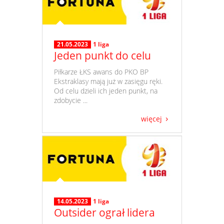
21.05.2023
1 liga
Jeden punkt do celu
​ Piłkarze ŁKS awans do PKO BP
Ekstraklasy mają już w zasięgu ręki.
Od celu dzieli ich jeden punkt, na
zdobycie ...
więcej
14.05.2023
1 liga
Outsider ograł lidera