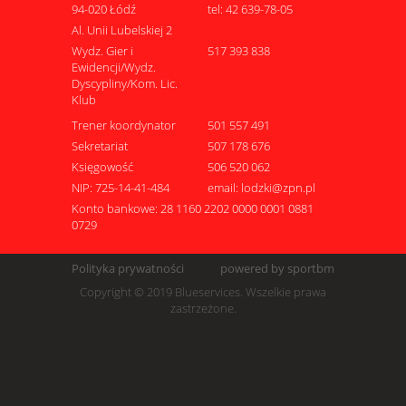
94-020 Łódź
tel: 42 639-78-05
Al. Unii Lubelskiej 2
Wydz. Gier i
517 393 838
Ewidencji/Wydz.
Dyscypliny/Kom. Lic.
Klub
Trener koordynator
501 557 491
Sekretariat
507 178 676
Księgowość
506 520 062
NIP: 725-14-41-484
email: lodzki@zpn.pl
Konto bankowe: 28 1160 2202 0000 0001 0881
0729
Polityka prywatności
powered by sportbm
Copyright © 2019 Blueservices. Wszelkie prawa
zastrzeżone.