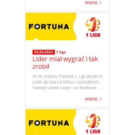
więcej
02.04.2023
1 liga
Lider miał wygrać i tak
zrobił
​ W 25. kolejce Fortuna 1. Ligi doszło w
Łodzi do starcia lidera z outsiderem.
Faworyt zrobił swoje i na Stadionie ...
więcej