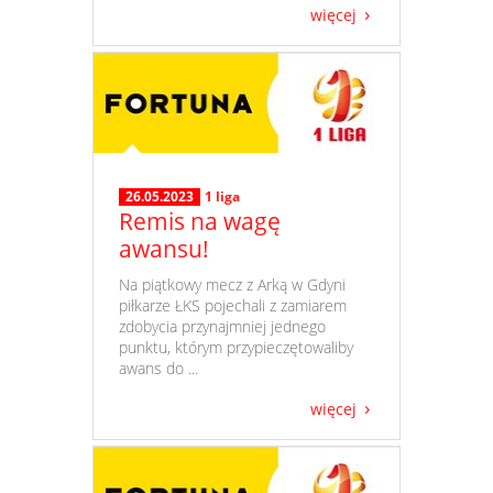
więcej
26.05.2023
1 liga
Remis na wagę
awansu!
​ Na piątkowy mecz z Arką w Gdyni
piłkarze ŁKS pojechali z zamiarem
zdobycia przynajmniej jednego
punktu, którym przypieczętowaliby
awans do ...
więcej