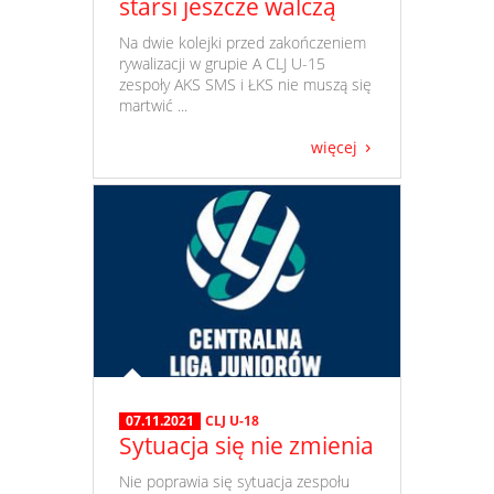
starsi jeszcze walczą
​ Na dwie kolejki przed zakończeniem
rywalizacji w grupie A CLJ U-15
zespoły AKS SMS i ŁKS nie muszą się
martwić ...
więcej
07.11.2021
CLJ U-18
Sytuacja się nie zmienia
​ Nie poprawia się sytuacja zespołu