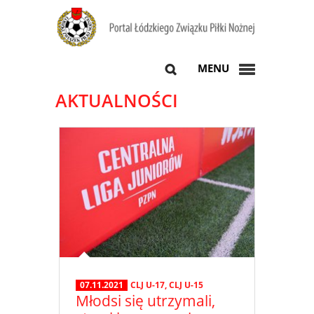
MENU
AKTUALNOŚCI
07.11.2021
CLJ U-17
,
CLJ U-15
Młodsi się utrzymali,