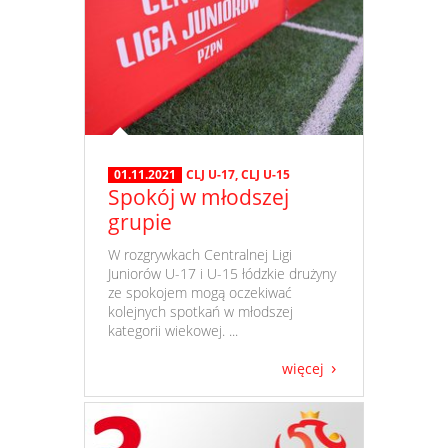
01.11.2021
CLJ U-17
,
CLJ U-15
Spokój w młodszej
grupie
​ W rozgrywkach Centralnej Ligi
Juniorów U-17 i U-15 łódzkie drużyny
ze spokojem mogą oczekiwać
kolejnych spotkań w młodszej
kategorii wiekowej. ...
więcej