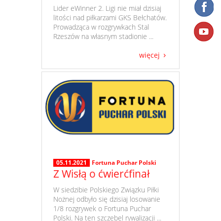
​ Lider eWinner 2. Ligi nie miał dzisiaj
litości nad piłkarzami GKS Bełchatów.
Prowadząca w rozgrywkach Stal
Rzeszów na własnym stadionie ...
więcej
05.11.2021
Fortuna Puchar Polski
Z Wisłą o ćwierćfinał
​ W siedzibie Polskiego Związku Piłki
Nożnej odbyło się dzisiaj losowanie
1/8 rozgrywek o Fortuna Puchar
Polski. Na ten szczebel rywalizacji ...