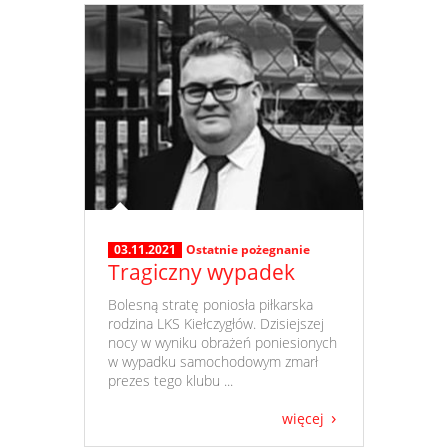
03.11.2021
Ostatnie pożegnanie
Tragiczny wypadek
​ Bolesną stratę poniosła piłkarska
rodzina LKS Kiełczygłów. Dzisiejszej
nocy w wyniku obrażeń poniesionych
w wypadku samochodowym zmarł
prezes tego klubu ...
więcej