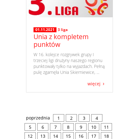
01.11.2021
3 liga
Unia z kompletem
punktów
​ W 16. kolejce rozgrywek grupy I
trzeciej ligi drużyny naszego regionu
punktowały tylko na wyjazdach. Pełną
pulę zgarnęła Unia Skierniewice, ...
więcej
poprzednia
1
2
3
4
5
6
7
8
9
10
11
12
13
14
15
16
17
18