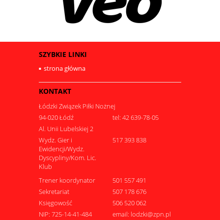
SZYBKIE LINKI
strona główna
KONTAKT
Łódzki Związek Piłki Nożnej
94-020 Łódź
tel: 42 639-78-05
Al. Unii Lubelskiej 2
Wydz. Gier i
517 393 838
Ewidencji/Wydz.
Dyscypliny/Kom. Lic.
Klub
Trener koordynator
501 557 491
Sekretariat
507 178 676
Księgowość
506 520 062
NIP: 725-14-41-484
email: lodzki@zpn.pl