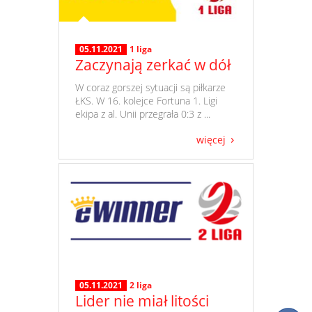
05.11.2021
1 liga
Zaczynają zerkać w dół
​ W coraz gorszej sytuacji są piłkarze
ŁKS. W 16. kolejce Fortuna 1. Ligi
ekipa z al. Unii przegrała 0:3 z ...
więcej
05.11.2021
2 liga
Lider nie miał litości