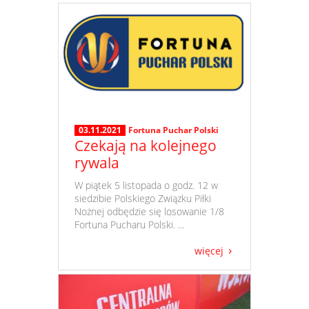
03.11.2021
Fortuna Puchar Polski
Czekają na kolejnego
rywala
​ W piątek 5 listopada o godz. 12 w
siedzibie Polskiego Związku Piłki
Nożnej odbędzie się losowanie 1/8
Fortuna Pucharu Polski. ...
więcej