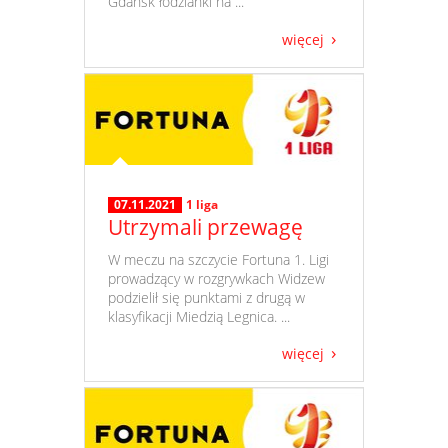
Gdańsk łodzianki na ...
więcej
07.11.2021
1 liga
Utrzymali przewagę
​ W meczu na szczycie Fortuna 1. Ligi
prowadzący w rozgrywkach Widzew
podzielił się punktami z drugą w
klasyfikacji Miedzią Legnica. ...
więcej