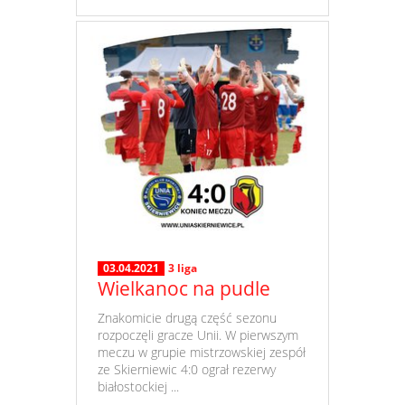
03.04.2021
3 liga
Wielkanoc na pudle
​ Znakomicie drugą część sezonu
rozpoczęli gracze Unii. W pierwszym
meczu w grupie mistrzowskiej zespół
ze Skierniewic 4:0 ograł rezerwy
białostockiej ...