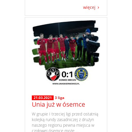
więcej
21.03.2021
3 liga
Unia już w ósemce
​ W grupie I trzeciej ligi przed ostatnią
kolejką rundy zasadniczej z drużyn
naszego regionu pewna miejsca w
czołowej ósemce może ...