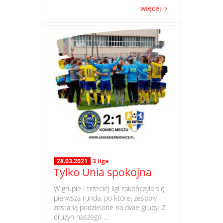
więcej
28.03.2021
3 liga
Tylko Unia spokojna
​ W grupie I trzeciej ligi zakończyła się
pierwsza runda, po której zespoły
zostaną podzielone na dwie grupy. Z
drużyn naszego ...