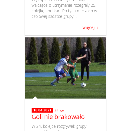
walczące o utrzymanie rozegrały 25.
kolejkę spotkań. Po tych meczach w
czołowej szóstce grupy ...
więcej
18.04.2021
3 liga
Goli nie brakowało
​ W 24. kolejce rozgrywek grupy I