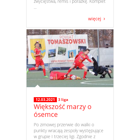
zwycięstwa, remis i porażkę. Komplet
...
więcej
12.03.2021
3 liga
Większość marzy o
ósemce
​ Po zimowej przerwie do walki o
punkty wracają zespoły występujące
w grupie I trzeciej ligi. Zgodnie z