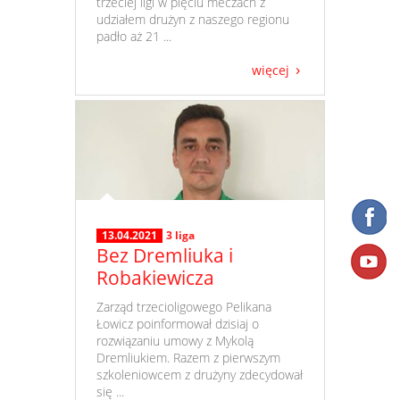
trzeciej ligi w pięciu meczach z
udziałem drużyn z naszego regionu
padło aż 21 ...
więcej
13.04.2021
3 liga
Bez Dremliuka i
Robakiewicza
​ Zarząd trzecioligowego Pelikana
Łowicz poinformował dzisiaj o
rozwiązaniu umowy z Mykolą
Dremliukiem. Razem z pierwszym
szkoleniowcem z drużyny zdecydował
się ...