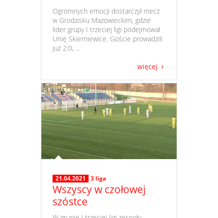
​ Ogromnych emocji dostarczył mecz
w Grodzisku Mazowieckim, gdzie
lider grupy I trzeciej ligi podejmował
Unię Skierniewice. Goście prowadzili
już 2:0, ...
więcej
21.04.2021
3 liga
Wszyscy w czołowej
szóstce
​ W grupie I trzeciej ligi zespoły