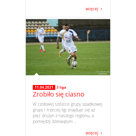
więcej
11.04.2021
3 liga
Zrobiło się ciasno
​ W czołowej szóstce grupy spadkowej
grupy I trzeciej ligi znajduje się aż
pięć drużyn z naszego regionu, a
pomiędzy dziewiątym ...
więcej