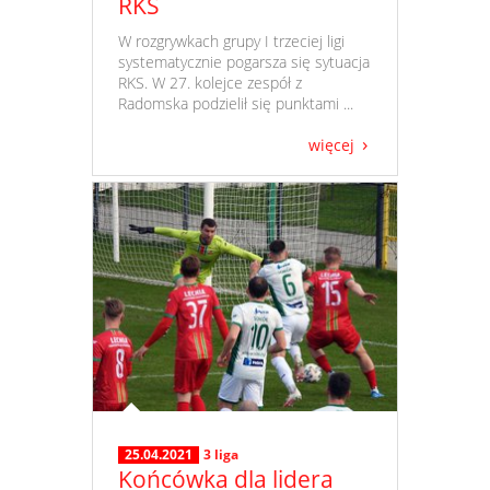
RKS
​ W rozgrywkach grupy I trzeciej ligi
systematycznie pogarsza się sytuacja
RKS. W 27. kolejce zespół z
Radomska podzielił się punktami ...
więcej
25.04.2021
3 liga
Końcówka dla lidera