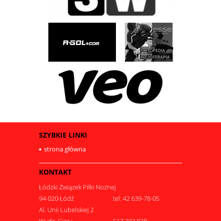
SZYBKIE LINKI
strona główna
KONTAKT
Łódzki Związek Piłki Nożnej
94-020 Łódź
tel: 42 639-78-05
Al. Unii Lubelskiej 2