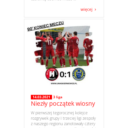
więcej
14.03.2021
3 liga
Niezły początek wiosny
​ W pierwszej tegorocznej kolejce
rozgrywek grupy I trzeciej ligi zespoły
z naszego regionu zanotowały cztery