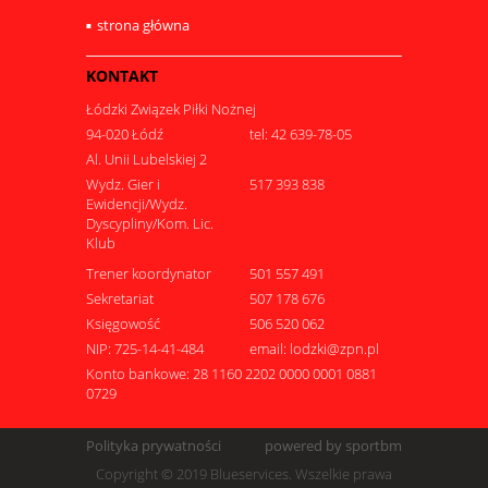
strona główna
KONTAKT
Łódzki Związek Piłki Nożnej
94-020 Łódź
tel: 42 639-78-05
Al. Unii Lubelskiej 2
Wydz. Gier i
517 393 838
Ewidencji/Wydz.
Dyscypliny/Kom. Lic.
Klub
Trener koordynator
501 557 491
Sekretariat
507 178 676
Księgowość
506 520 062
NIP: 725-14-41-484
email: lodzki@zpn.pl
Konto bankowe: 28 1160 2202 0000 0001 0881
0729
Polityka prywatności
powered by sportbm
Copyright © 2019 Blueservices. Wszelkie prawa