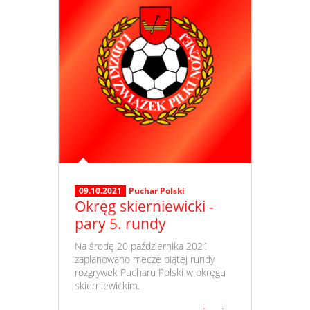
09.10.2021
Puchar Polski
Okręg skierniewicki -
pary 5. rundy
​ Na środę 20 października 2021
zaplanowano mecze piątej rundy
rozgrywek Pucharu Polski w okręgu
skierniewickim.