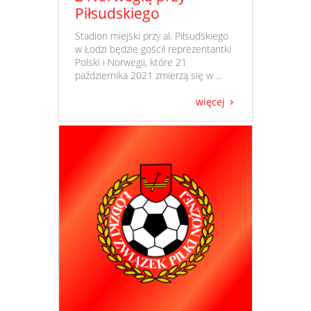
Piłsudskiego
​ Stadion miejski przy al. Piłsudskiego
w Łodzi będzie gościł reprezentantki
Polski i Norwegii, które 21
października 2021 zmierzą się w ...
więcej