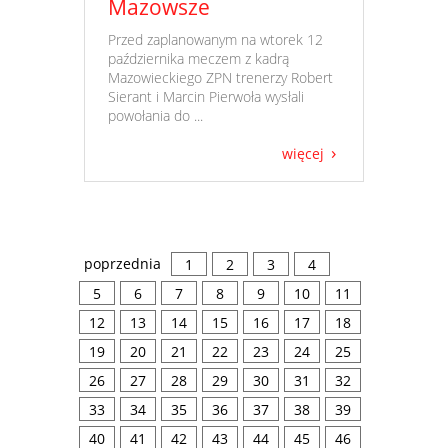
Mazowsze
​ Przed zaplanowanym na wtorek 12
października meczem z kadrą
Mazowieckiego ZPN trenerzy Robert
Sierant i Marcin Pierwoła wysłali
powołania do ...
więcej
poprzednia
1
2
3
4
5
6
7
8
9
10
11
12
13
14
15
16
17
18
19
20
21
22
23
24
25
26
27
28
29
30
31
32
33
34
35
36
37
38
39
40
41
42
43
44
45
46