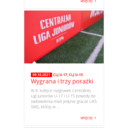
więcej
09.10.2021
CLJ U-17
,
CLJ U-15
Wygrana i trzy porażki
​ W 8. kolejce rozgrywek Centralnej
Ligi Juniorów U-17 i U-15 powody do
zadowolenia mieli jedynie gracze UKS
SMS, którzy w ...
więcej