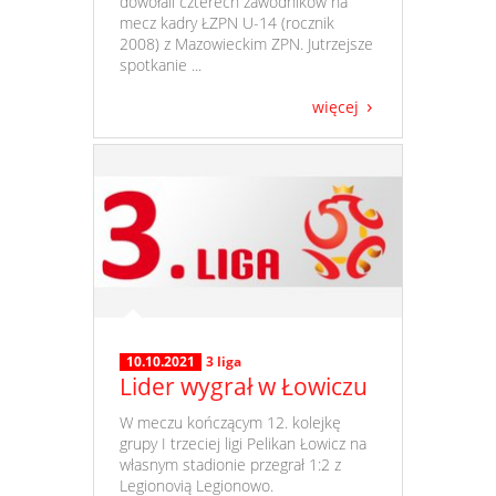
dowołali czterech zawodników na
mecz kadry ŁZPN U-14 (rocznik
2008) z Mazowieckim ZPN. Jutrzejsze
spotkanie ...
więcej
10.10.2021
3 liga
Lider wygrał w Łowiczu
​ W meczu kończącym 12. kolejkę
grupy I trzeciej ligi Pelikan Łowicz na
własnym stadionie przegrał 1:2 z
Legionovią Legionowo.