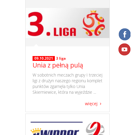
09.10.2021
3 liga
Unia z pełną pulą
​ W sobotnich meczach grupy I trzeciej
ligi z drużyn naszego regionu komplet
punktów zgarnęła tylko Unia
Skierniewice, która na wyjeździe ...
więcej