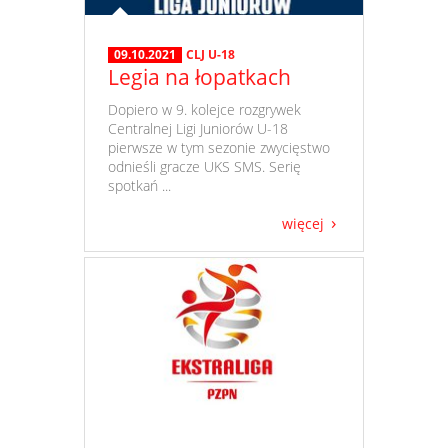
09.10.2021
CLJ U-18
Legia na łopatkach
​ Dopiero w 9. kolejce rozgrywek
Centralnej Ligi Juniorów U-18
pierwsze w tym sezonie zwycięstwo
odnieśli gracze UKS SMS. Serię
spotkań ...
więcej