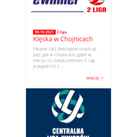
09.10.2021
2 liga
Klęska w Chojnicach
​ Piłkarze GKS Bełchatów stracili aż
pięć goli w Chojnicach, gdzie w
meczu 12. kolejki eWinner 2. Ligi
przegrali 0:5 z ...
więcej