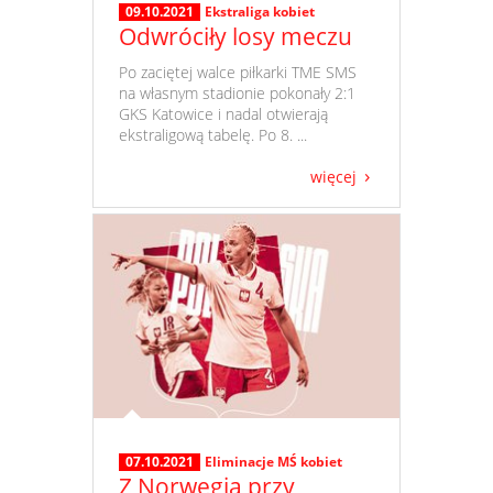
09.10.2021
Ekstraliga kobiet
Odwróciły losy meczu
​ Po zaciętej walce piłkarki TME SMS
na własnym stadionie pokonały 2:1
GKS Katowice i nadal otwierają
ekstraligową tabelę. Po 8. ...
więcej
07.10.2021
Eliminacje MŚ kobiet
Z Norwegią przy