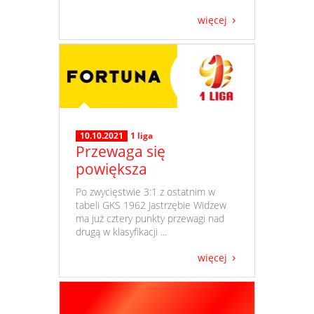
więcej
10.10.2021
1 liga
Przewaga się
powiększa
​ Po zwycięstwie 3:1 z ostatnim w
tabeli GKS 1962 Jastrzębie Widzew
ma już cztery punkty przewagi nad
drugą w klasyfikacji ...
więcej